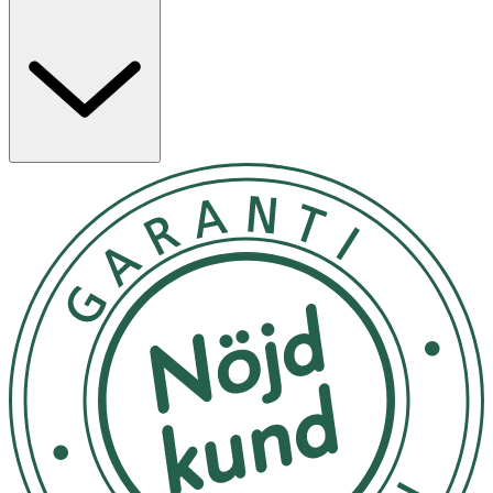
som vill ha ett skonsamt men effektivt glid, och samtidigt
bidra till ett balanserat intimområde. Produkten är
gynekologiskt testad, 100% vegansk och certifierad av
The Vegan Society.
Egenskaper
· Vattenbaserat glidmedel
· Med aloe vera och prebiotika (alpha-glucan
oligosaccharide)
· Parfymfritt
· Gynekologiskt testad
· 100% vegansk (The Vegan Society-certifierad)
Användning
· Ta en mindre mängd i handen eller på fingrarna och
applicera där du önskar mer fukt och glid, exempelvis
vid slidöppningen och/eller på penis.