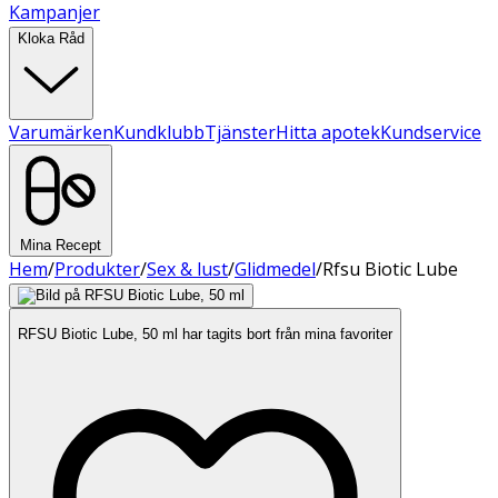
Kampanjer
Kloka Råd
Varumärken
Kundklubb
Tjänster
Hitta apotek
Kundservice
Mina Recept
Hem
/
Produkter
/
Sex & lust
/
Glidmedel
/
Rfsu Biotic Lube
RFSU Biotic Lube, 50 ml har tagits bort från mina favoriter