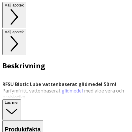
Välj apotek
Välj apotek
Beskrivning
RFSU Biotic Lube vattenbaserat glidmedel 50 ml
Parfymfritt, vattenbaserat
glidmedel
med aloe vera och
prebiotika.
Läs mer
RFSU Biotic Lube är ett vattenbaserat glidmedel som ger
extra fukt och glid. Formulan innehåller aloe vera och
prebiotika som hjälper till att bevara en hälsosam
bakterieflora i underlivet. Glidmedlet är framtagen för dig
Produktfakta