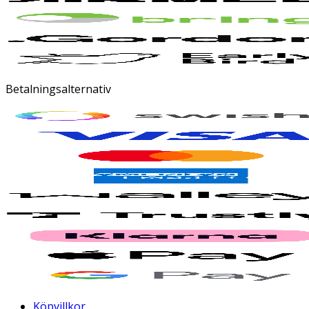
Betalningsalternativ
Köpvillkor