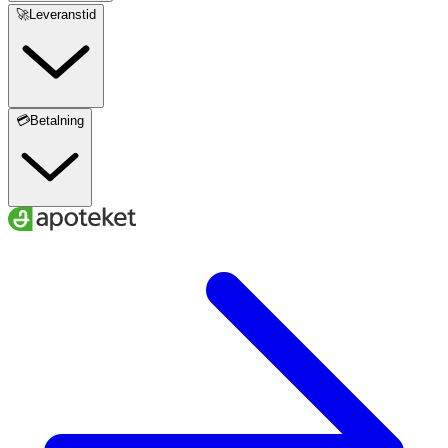
🚀Leveranstid
💳Betalning