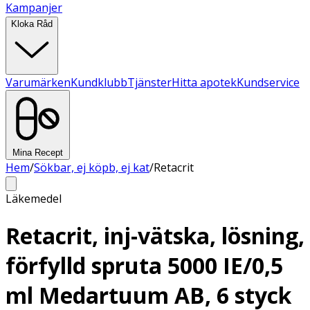
Kampanjer
Kloka Råd
Varumärken
Kundklubb
Tjänster
Hitta apotek
Kundservice
Mina Recept
Hem
/
Sökbar, ej köpb, ej kat
/
Retacrit
Läkemedel
Retacrit, inj-vätska, lösning,
förfylld spruta 5000 IE/0,5
ml Medartuum AB, 6 styck