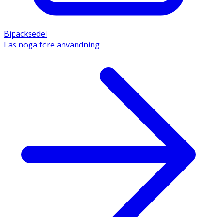
Bipacksedel
Läs noga före användning