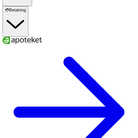
💳Betalning