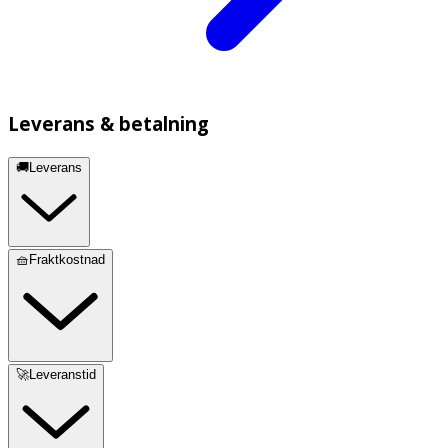
Leverans & betalning
🚚Leverans
🧺Fraktkostnad
🚀Leveranstid