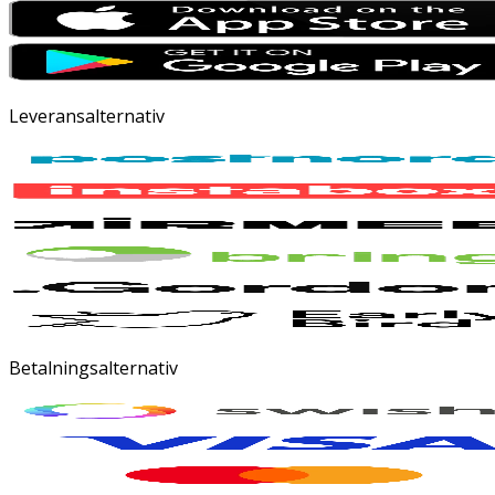
Leveransalternativ
Betalningsalternativ