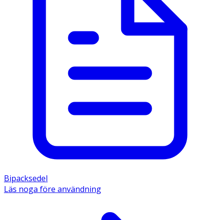
Bipacksedel
Läs noga före användning