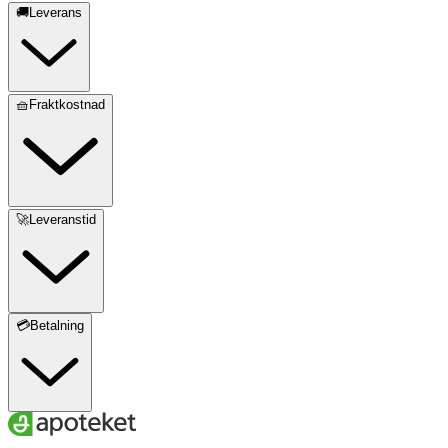
🚚Leverans
🧺Fraktkostnad
🚀Leveranstid
💳Betalning