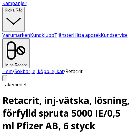
Kampanjer
Kloka Råd
Varumärken
Kundklubb
Tjänster
Hitta apotek
Kundservice
Mina Recept
Hem
/
Sökbar, ej köpb, ej kat
/
Retacrit
Läkemedel
Retacrit, inj-vätska, lösning,
förfylld spruta 5000 IE/0,5
ml Pfizer AB, 6 styck