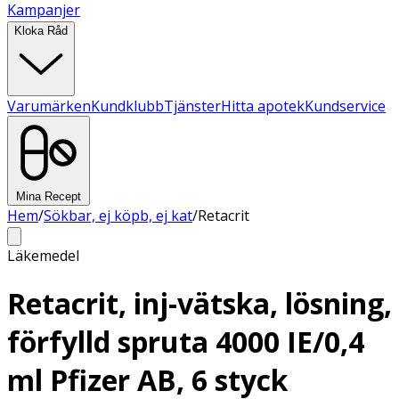
Kampanjer
Kloka Råd
Varumärken
Kundklubb
Tjänster
Hitta apotek
Kundservice
Mina Recept
Hem
/
Sökbar, ej köpb, ej kat
/
Retacrit
Läkemedel
Retacrit, inj-vätska, lösning,
förfylld spruta 4000 IE/0,4
ml Pfizer AB, 6 styck