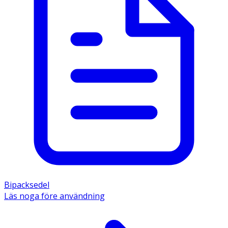
Bipacksedel
Läs noga före användning