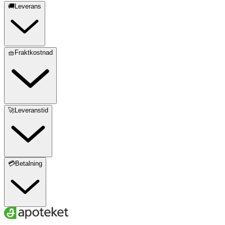
🚚Leverans
🧺Fraktkostnad
🚀Leveranstid
💳Betalning