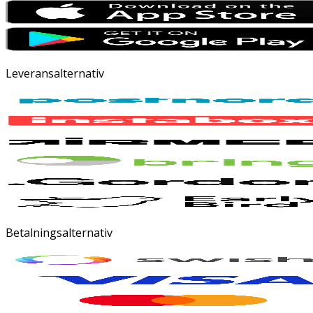
Leveransalternativ
Betalningsalternativ