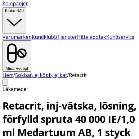
Kampanjer
Kloka Råd
Varumärken
Kundklubb
Tjänster
Hitta apotek
Kundservice
Mina Recept
Hem
/
Sökbar, ej köpb, ej kat
/
Retacrit
Läkemedel
Retacrit, inj-vätska, lösning,
förfylld spruta 40 000 IE/1,0
ml Medartuum AB, 1 styck