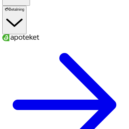
💳Betalning