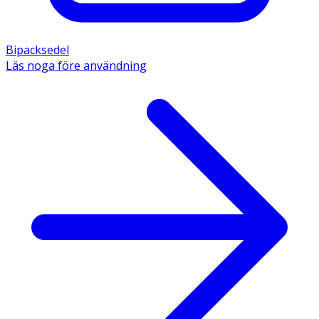
Bipacksedel
Läs noga före användning