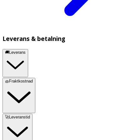
Leverans & betalning
🚚Leverans
🧺Fraktkostnad
🚀Leveranstid