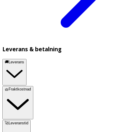
Leverans & betalning
🚚Leverans
🧺Fraktkostnad
🚀Leveranstid