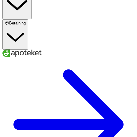
💳Betalning