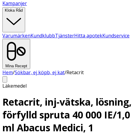
Kampanjer
Kloka Råd
Varumärken
Kundklubb
Tjänster
Hitta apotek
Kundservice
Mina Recept
Hem
/
Sökbar, ej köpb, ej kat
/
Retacrit
Läkemedel
Retacrit, inj-vätska, lösning,
förfylld spruta 40 000 IE/1,0
ml Abacus Medici, 1