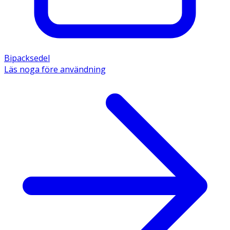
Bipacksedel
Läs noga före användning