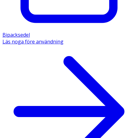
Bipacksedel
Läs noga före användning