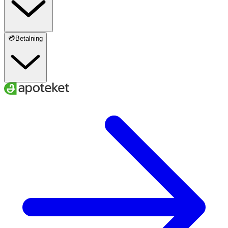
💳Betalning