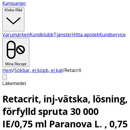
Kampanjer
Kloka Råd
Varumärken
Kundklubb
Tjänster
Hitta apotek
Kundservice
Mina Recept
Hem
/
Sökbar, ej köpb, ej kat
/
Retacrit
Läkemedel
Retacrit, inj-vätska, lösning,
förfylld spruta 30 000
IE/0,75 ml Paranova L. , 0,75