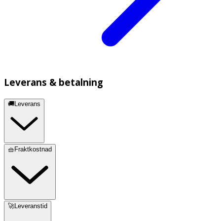
Leverans & betalning
🚚Leverans
🧺Fraktkostnad
🚀Leveranstid