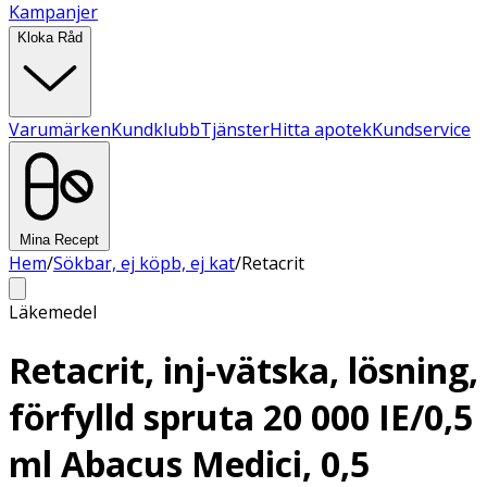
Kampanjer
Kloka Råd
Varumärken
Kundklubb
Tjänster
Hitta apotek
Kundservice
Mina Recept
Hem
/
Sökbar, ej köpb, ej kat
/
Retacrit
Läkemedel
Retacrit, inj-vätska, lösning,
förfylld spruta 20 000 IE/0,5
ml Abacus Medici, 0,5