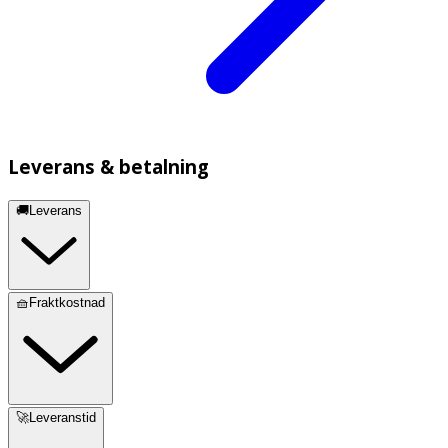
Leverans & betalning
🚚Leverans
🧺Fraktkostnad
🚀Leveranstid