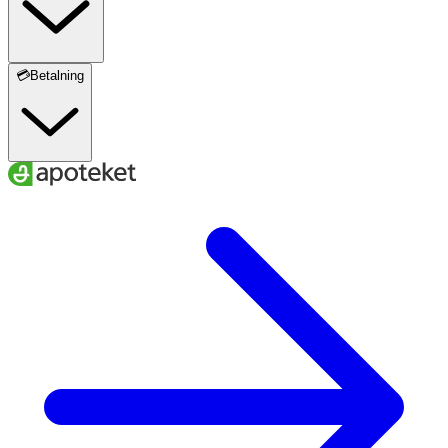
💳Betalning