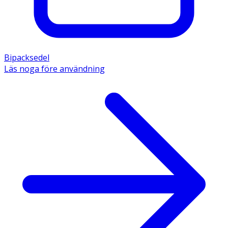
Bipacksedel
Läs noga före användning