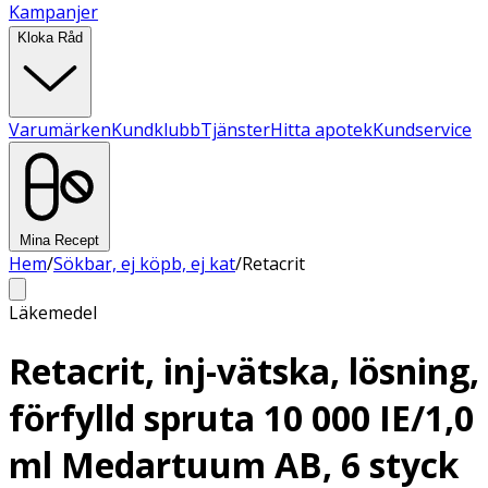
Kampanjer
Kloka Råd
Varumärken
Kundklubb
Tjänster
Hitta apotek
Kundservice
Mina Recept
Hem
/
Sökbar, ej köpb, ej kat
/
Retacrit
Läkemedel
Retacrit, inj-vätska, lösning,
förfylld spruta 10 000 IE/1,0
ml Medartuum AB, 6 styck