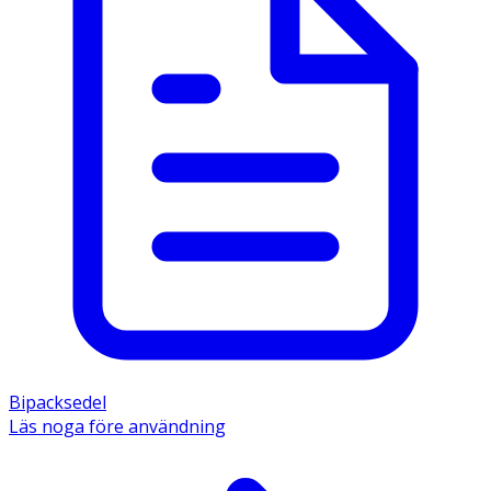
Bipacksedel
Läs noga före användning