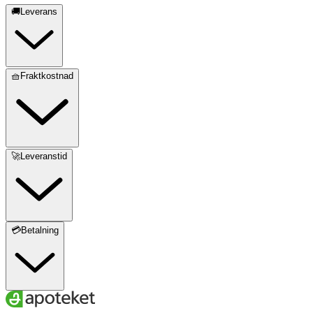
🚚Leverans
🧺Fraktkostnad
🚀Leveranstid
💳Betalning