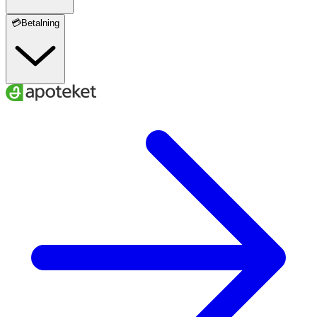
💳Betalning