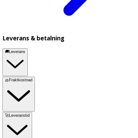
Leverans & betalning
🚚Leverans
🧺Fraktkostnad
🚀Leveranstid