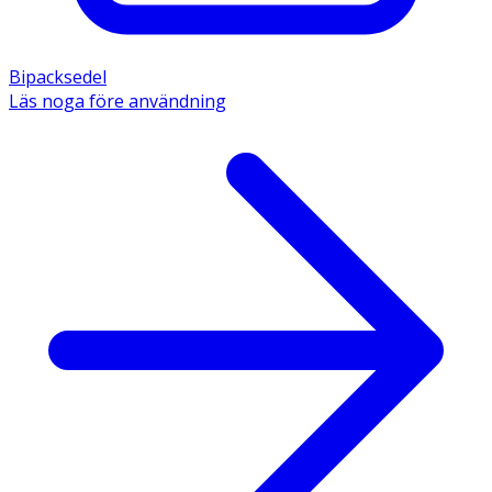
Bipacksedel
Läs noga före användning