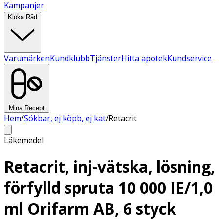
Kampanjer
Kloka Råd
Varumärken
Kundklubb
Tjänster
Hitta apotek
Kundservice
Mina Recept
Hem
/
Sökbar, ej köpb, ej kat
/
Retacrit
Läkemedel
Retacrit, inj-vätska, lösning,
förfylld spruta 10 000 IE/1,0
ml Orifarm AB, 6 styck