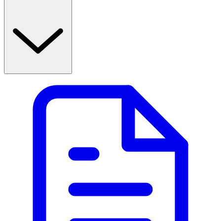
ändtarmen. Det är enklast att ligga på sidan. Till
barn under 3 år träs förslutningsringen över
tubspetsen som därefter förs in så långt det går.
Användaranvisning med bilder finns i bipacksedeln.
Gravid och ammande: Rekommenderad dos kan
användas vid graviditet och amning.
Innehåll Den aktiva substansen är sorbitol 8,5 g. Övrigt
innehållsämne är vatten.