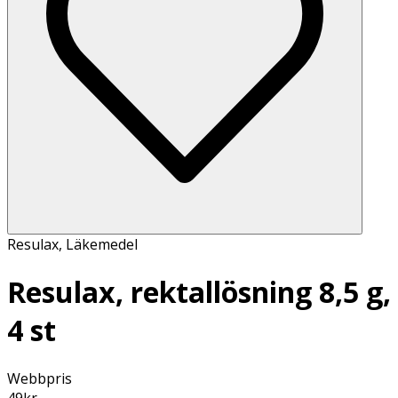
Resulax
,
Läkemedel
Resulax, rektallösning 8,5 g,
4 st
Webbpris
49
kr