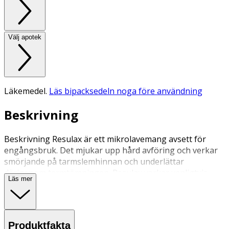
Välj apotek
Läkemedel.
Läs bipacksedeln noga före användning
Beskrivning
Beskrivning Resulax är ett mikrolavemang avsett för
engångsbruk. Det mjukar upp hård avföring och verkar
smörjande på tarmslemhinnan och underlättar
därigenom tarmtömningen. Resulax verkar vanligtvis
Läs mer
inom 5–15 minuter. Resulax används vid tillfällig
förstoppning. Läs alltid bipacksedeln noga eller gå in på
fass.se för mer information. Användning & Dosering
Produktfakta
Vuxna och barn: Innehållet i en tub töms i