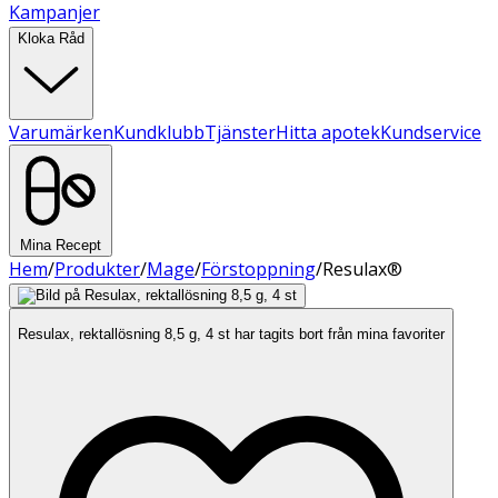
Kampanjer
Kloka Råd
Varumärken
Kundklubb
Tjänster
Hitta apotek
Kundservice
Mina Recept
Hem
/
Produkter
/
Mage
/
Förstoppning
/
Resulax®
Resulax, rektallösning 8,5 g, 4 st har tagits bort från mina favoriter