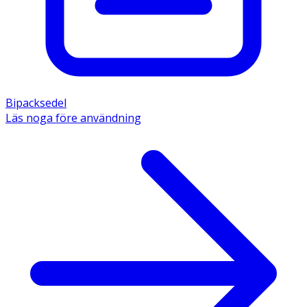
Bipacksedel
Läs noga före användning