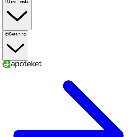
🚀Leveranstid
💳Betalning