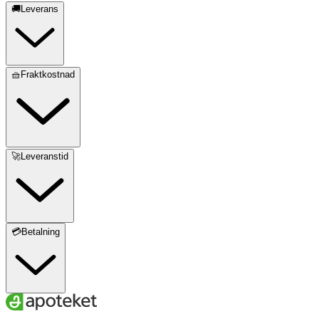
🚚Leverans
🧺Fraktkostnad
🚀Leveranstid
💳Betalning