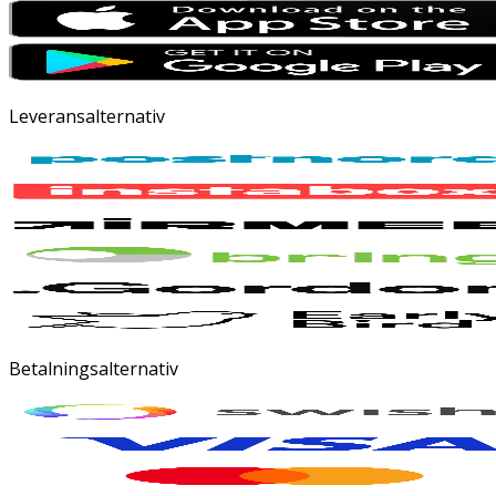
Leveransalternativ
Betalningsalternativ