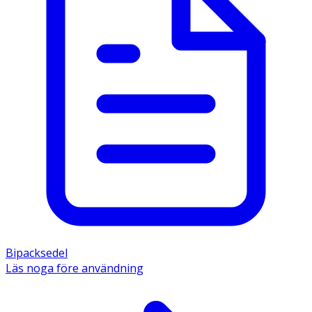
Bipacksedel
Läs noga före användning