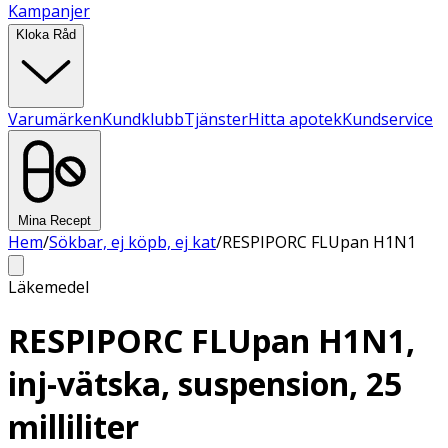
Kampanjer
Kloka Råd
Varumärken
Kundklubb
Tjänster
Hitta apotek
Kundservice
Mina Recept
Hem
/
Sökbar, ej köpb, ej kat
/
RESPIPORC FLUpan H1N1
Läkemedel
RESPIPORC FLUpan H1N1,
inj-vätska, suspension, 25
milliliter