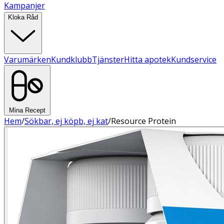
Kampanjer
Kloka Råd
Varumärken
Kundklubb
Tjänster
Hitta apotek
Kundservice
Mina Recept
Hem
/
Sökbar, ej köpb, ej kat
/
Resource Protein