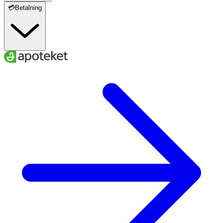
💳Betalning