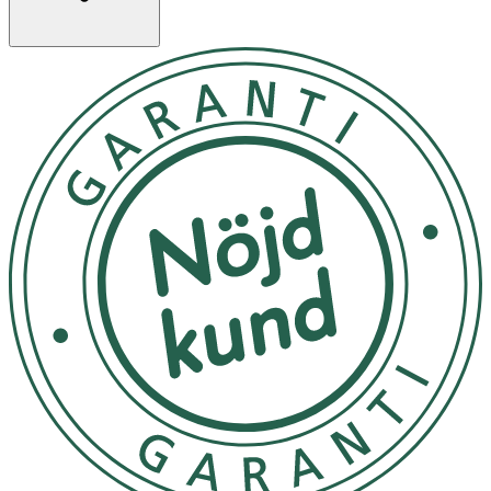
kaliumcitrat, natriumcitrat, magnesiumcitrat,
magnesiumoxid, järnsulfat, zinksulfat, mangansulfat,
kopparsulfat, natriumfluorid, kromklorid,
natriummolybdat, kaliumjodid,
natriumselenat), emulgeringsmedel (E471), aromer,
stärkelse*, vitaminer (C, E, niacin, pantotensyra, B6, A,
B1, B2, folsyra, K, biotin, D), stabiliseringsmedel
(karragenan).
* I samtliga smaker förutom choklad.
Aprikos: färgämne E 120 och E 160aiiJordgubb: E
120Skogsbär: E 120Kaffe: E150cChoklad: kakaopulver
(1,5%)
Näringsvärde per 100 mlEnergi 125 kcal 527 kJ Fett (25
E%) 3,5 g- varav mättat fett 0,5 g- varav enkelomättat fett
2,1 g- varav fleromättat fett 0,9 gFörhållande n-3:n-6
1:2Kolhydrat (45 E%) 14 g-varav sockerarter 6,5 g-varav
laktos <0,5 gFiber (0 E%) 0 gProtein (30 E%) 9,4
gOsmolaritet 390 mOsm/lOsmolalitet 500
mOsm/kgH2OVattenhalt 80 g/100 ml