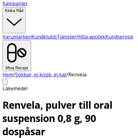
Kampanjer
Kloka Råd
Varumärken
Kundklubb
Tjänster
Hitta apotek
Kundservice
Mina Recept
Hem
/
Sökbar, ej köpb, ej kat
/
Renvela
Läkemedel
Renvela, pulver till oral
suspension 0,8 g, 90
dospåsar