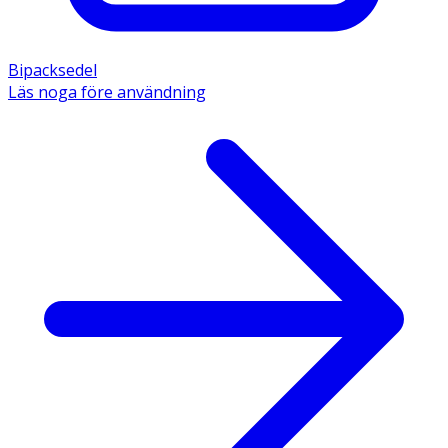
Bipacksedel
Läs noga före användning