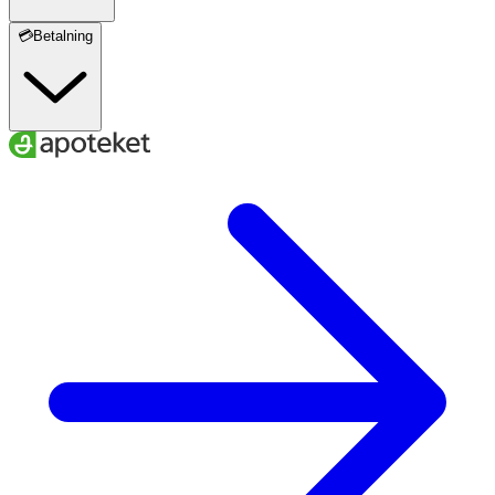
💳Betalning