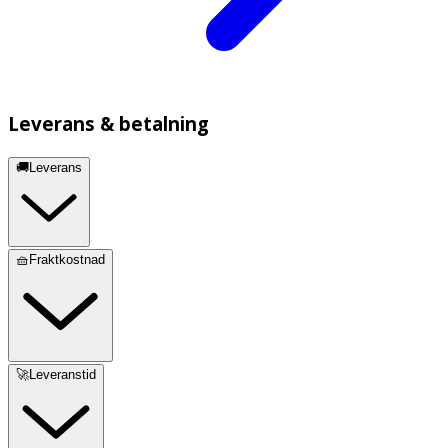
Leverans & betalning
🚚Leverans
🧺Fraktkostnad
🚀Leveranstid