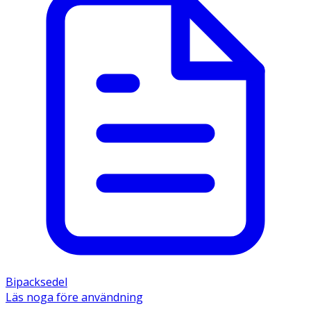
Bipacksedel
Läs noga före användning