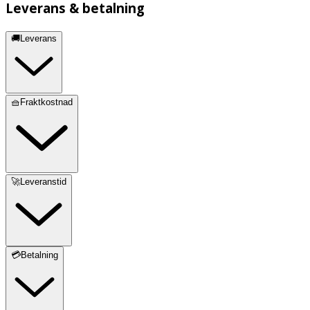
Leverans & betalning
🚚Leverans
🧺Fraktkostnad
🚀Leveranstid
💳Betalning