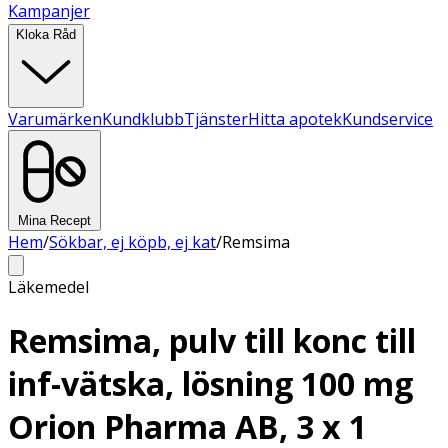
Kampanjer
Kloka Råd
Varumärken
Kundklubb
Tjänster
Hitta apotek
Kundservice
Mina Recept
Hem
/
Sökbar, ej köpb, ej kat
/
Remsima
Läkemedel
Remsima, pulv till konc till
inf-vätska, lösning 100 mg
Orion Pharma AB, 3 x 1