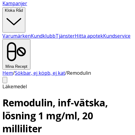
Kampanjer
Kloka Råd
Varumärken
Kundklubb
Tjänster
Hitta apotek
Kundservice
Mina Recept
Hem
/
Sökbar, ej köpb, ej kat
/
Remodulin
Läkemedel
Remodulin, inf-vätska,
lösning 1 mg/ml, 20
milliliter