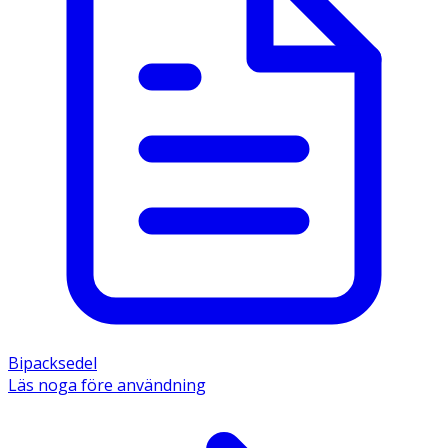
Bipacksedel
Läs noga före användning