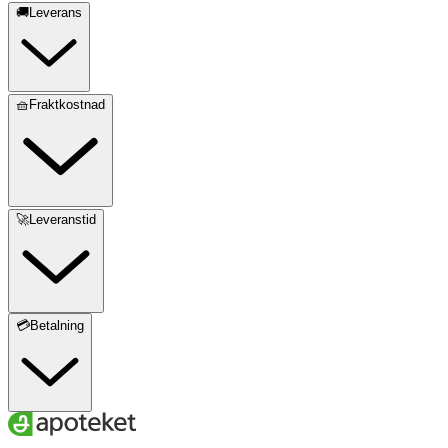
🚚Leverans
🧺Fraktkostnad
🚀Leveranstid
💳Betalning