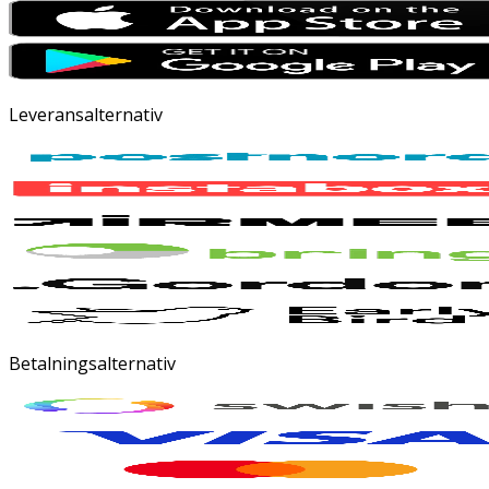
Leveransalternativ
Betalningsalternativ