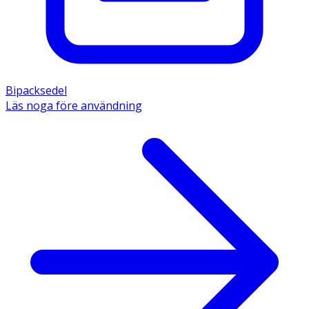
Bipacksedel
Läs noga före användning