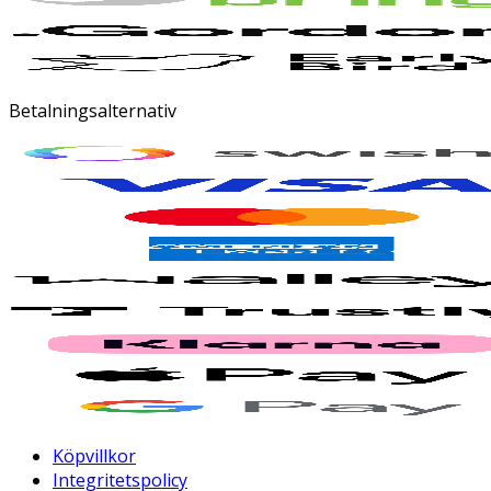
Betalningsalternativ
Köpvillkor
Integritetspolicy