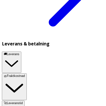
Leverans & betalning
🚚Leverans
🧺Fraktkostnad
🚀Leveranstid