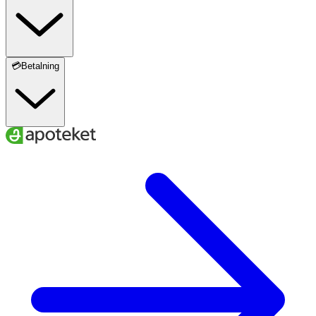
💳Betalning