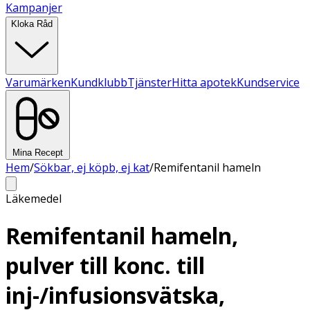
Kampanjer
Kloka Råd
Varumärken
Kundklubb
Tjänster
Hitta apotek
Kundservice
Mina Recept
Hem
/
Sökbar, ej köpb, ej kat
/
Remifentanil hameln
Läkemedel
Remifentanil hameln,
pulver till konc. till
inj-/infusionsvätska,