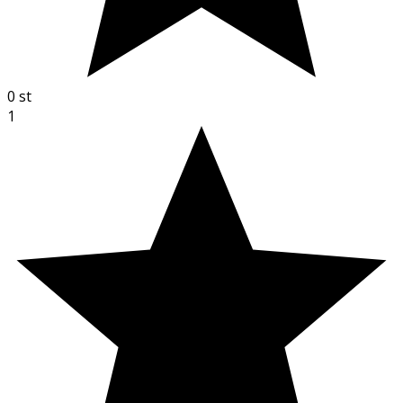
0
st
1