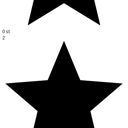
0
st
2