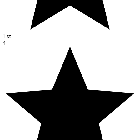
1
st
4