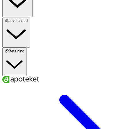
🚀Leveranstid
💳Betalning