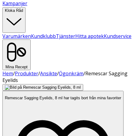
Kampanjer
Kloka Råd
Varumärken
Kundklubb
Tjänster
Hitta apotek
Kundservice
Mina Recept
Hem
/
Produkter
/
Ansikte
/
Ögonkräm
/
Remescar Sagging
Eyelids
Remescar Sagging Eyelids, 8 ml har tagits bort från mina favoriter