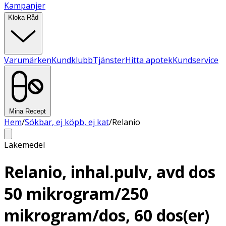
Kampanjer
Kloka Råd
Varumärken
Kundklubb
Tjänster
Hitta apotek
Kundservice
Mina Recept
Hem
/
Sökbar, ej köpb, ej kat
/
Relanio
Läkemedel
Relanio, inhal.pulv, avd dos
50 mikrogram/250
mikrogram/dos, 60 dos(er)