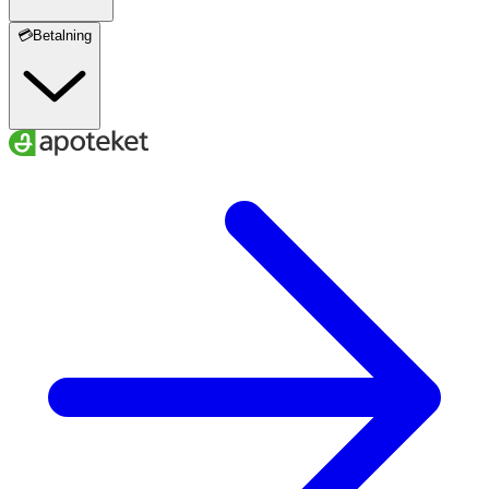
💳Betalning