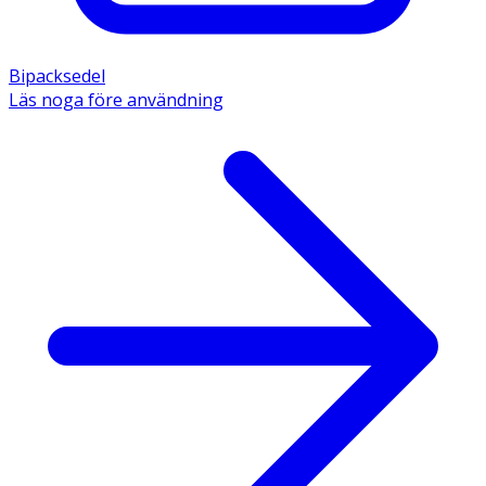
Bipacksedel
Läs noga före användning