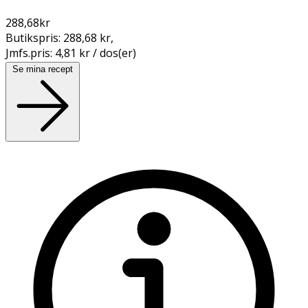
288,68
kr
Butikspris:
288,68 kr
,
Jmfs.pris:
4,81 kr / dos(er)
Se mina recept