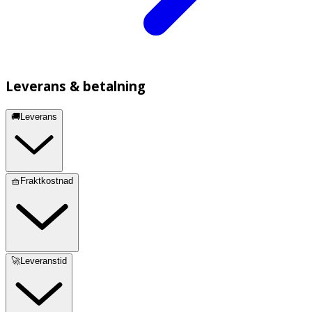
Leverans & betalning
🚚Leverans
🧺Fraktkostnad
🚀Leveranstid