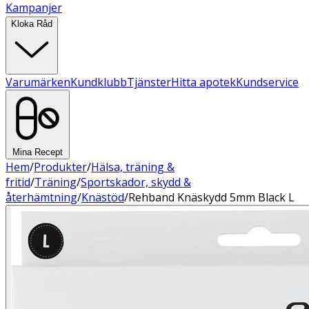
Kampanjer
Kloka Råd
Varumärken
Kundklubb
Tjänster
Hitta apotek
Kundservice
Mina Recept
Hem
/
Produkter
/
Hälsa, träning &
fritid
/
Träning
/
Sportskador, skydd &
återhämtning
/
Knästöd
/
Rehband Knäskydd 5mm Black L