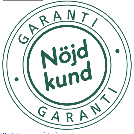
Storlek
Mått
XXS
29–31 cm
XS
31–33 cm
S
33–35 cm
M
35–37 cm
L
37–40 cm
XL
40–43 cm
XXL
43–46 cm
Håll knät något böjt (30 grader) och mät 10 cm under
patellan.