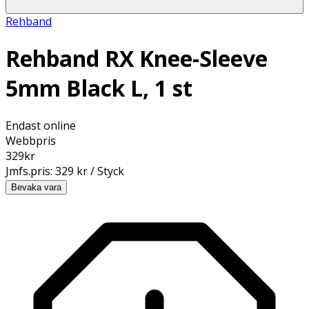
Rehband
Rehband RX Knee-Sleeve
5mm Black L, 1 st
Endast online
Webbpris
329
kr
Jmfs.pris:
329 kr / Styck
Bevaka vara