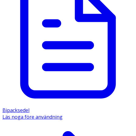
Bipacksedel
Läs noga före användning