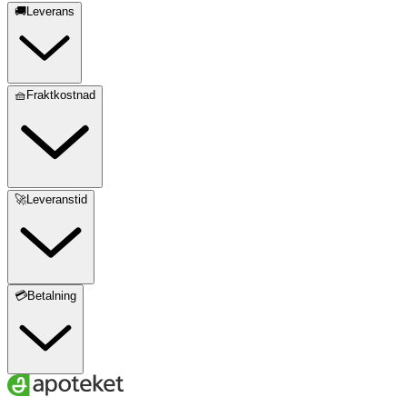
🚚Leverans
🧺Fraktkostnad
🚀Leveranstid
💳Betalning