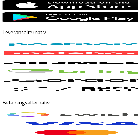
Leveransalternativ
Betalningsalternativ