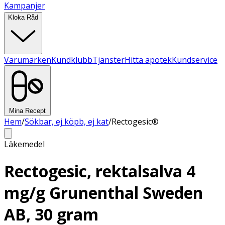
Kampanjer
Kloka Råd
Varumärken
Kundklubb
Tjänster
Hitta apotek
Kundservice
Mina Recept
Hem
/
Sökbar, ej köpb, ej kat
/
Rectogesic®
Läkemedel
Rectogesic, rektalsalva 4
mg/g Grunenthal Sweden
AB, 30 gram