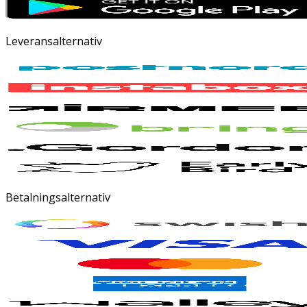
Leveransalternativ
Betalningsalternativ