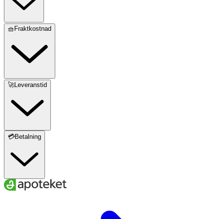
🧺Fraktkostnad
🚀Leveranstid
💳Betalning