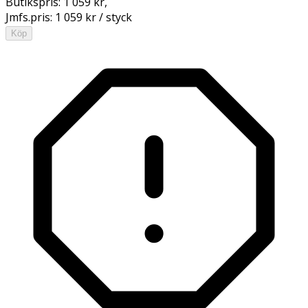
Butikspris:
1 059 kr
,
Jmfs.pris:
1 059 kr / styck
Köp