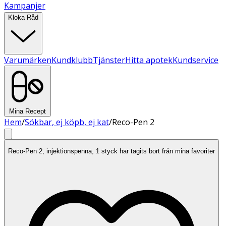
Kampanjer
Kloka Råd
Varumärken
Kundklubb
Tjänster
Hitta apotek
Kundservice
Mina Recept
Hem
/
Sökbar, ej köpb, ej kat
/
Reco-Pen 2
Reco-Pen 2, injektionspenna, 1 styck har tagits bort från mina favoriter