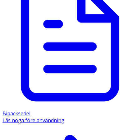
Bipacksedel
Läs noga före användning