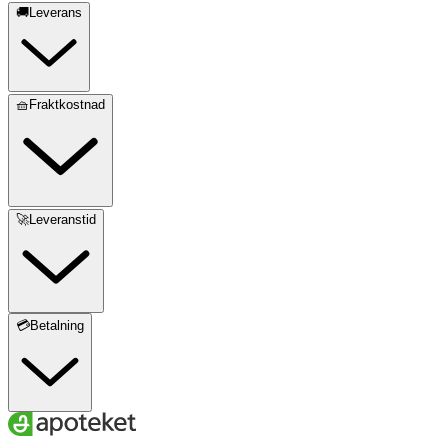
🚚Leverans
🧺Fraktkostnad
🚀Leveranstid
💳Betalning