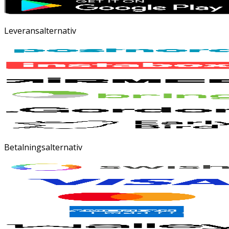
Leveransalternativ
Betalningsalternativ