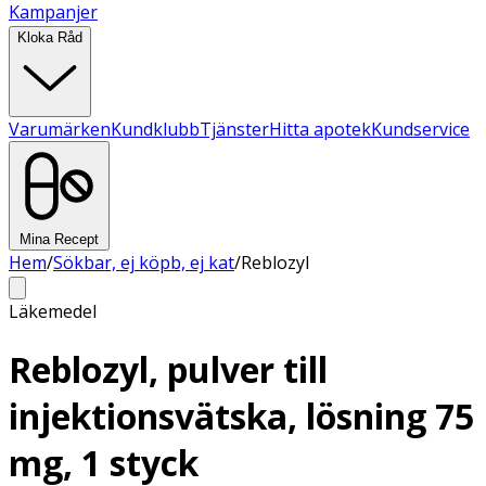
Kampanjer
Kloka Råd
Varumärken
Kundklubb
Tjänster
Hitta apotek
Kundservice
Mina Recept
Hem
/
Sökbar, ej köpb, ej kat
/
Reblozyl
Läkemedel
Reblozyl, pulver till
injektionsvätska, lösning 75
mg, 1 styck