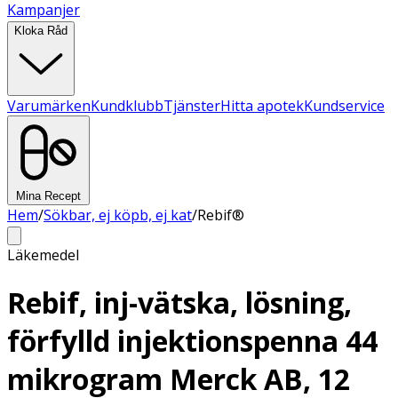
Kampanjer
Kloka Råd
Varumärken
Kundklubb
Tjänster
Hitta apotek
Kundservice
Mina Recept
Hem
/
Sökbar, ej köpb, ej kat
/
Rebif®
Läkemedel
Rebif, inj-vätska, lösning,
förfylld injektionspenna 44
mikrogram Merck AB, 12