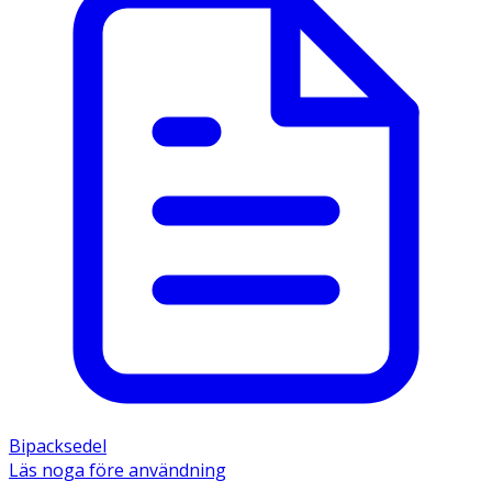
Bipacksedel
Läs noga före användning