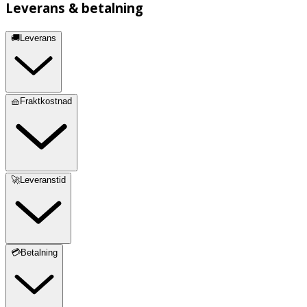
Leverans & betalning
🚚Leverans
🧺Fraktkostnad
🚀Leveranstid
💳Betalning