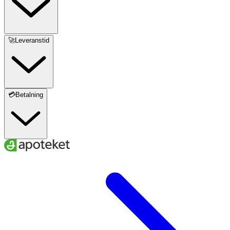
🚀Leveranstid
💳Betalning