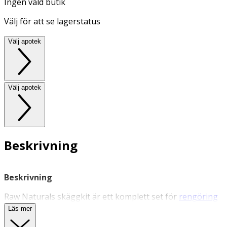
Ingen vald butik
Välj för att se lagerstatus
Välj apotek
Välj apotek
Beskrivning
Beskrivning
Raw Naturals skäggkit är ett komplett set för
rengöring
och vård av både skägg och skäggbotten
, med Rustic
Läs mer
Beard Shampoo & Conditioner samt Imperial Beard Oil.