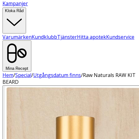
Kampanjer
Kloka Råd
Varumärken
Kundklubb
Tjänster
Hitta apotek
Kundservice
Mina Recept
Hem
/
Special
/
Utgångsdatum finns
/
Raw Naturals RAW KIT
BEARD