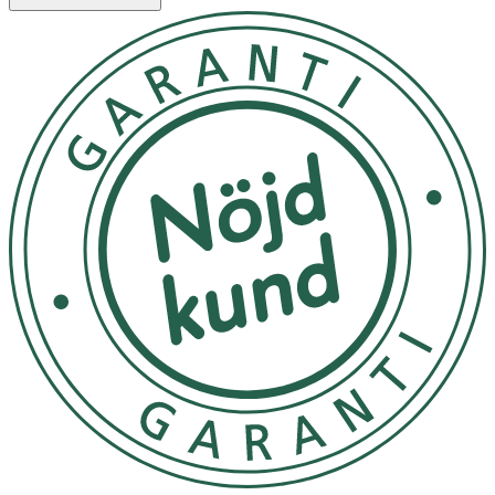
Copernicia Cerifera Wax, Phenoxyethanol, Parfum,
Cetearyl Glucoside, Glycerin, Ethylhexylglycerin, Humulus
Lupulus Extract, Opuntia Coccinellifera Flower Extract.