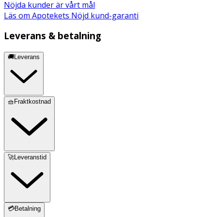
Nöjda kunder är vårt mål
Läs om Apotekets Nöjd kund-garanti
Leverans & betalning
🚚Leverans
🧺Fraktkostnad
🚀Leveranstid
💳Betalning