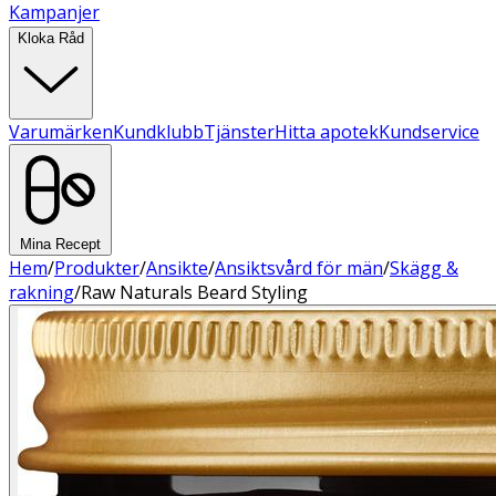
Kampanjer
Kloka Råd
Varumärken
Kundklubb
Tjänster
Hitta apotek
Kundservice
Mina Recept
Hem
/
Produkter
/
Ansikte
/
Ansiktsvård för män
/
Skägg &
rakning
/
Raw Naturals Beard Styling