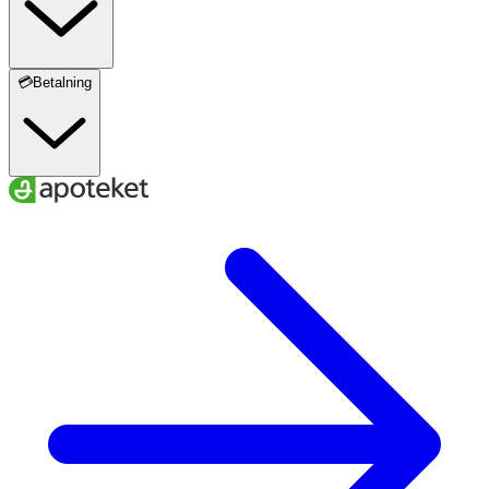
💳Betalning