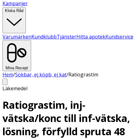
Kampanjer
Kloka Råd
Varumärken
Kundklubb
Tjänster
Hitta apotek
Kundservice
Mina Recept
Hem
/
Sökbar, ej köpb, ej kat
/
Ratiograstim
Läkemedel
Ratiograstim, inj-
vätska/konc till inf-vätska,
lösning, förfylld spruta 48