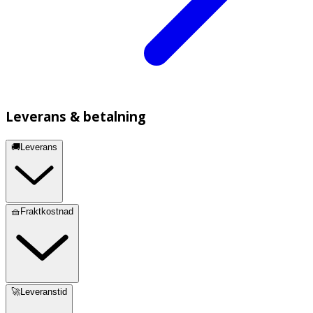
Leverans & betalning
🚚Leverans
🧺Fraktkostnad
🚀Leveranstid