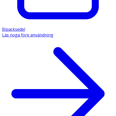
Bipacksedel
Läs noga före användning