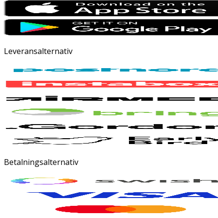
Leveransalternativ
Betalningsalternativ