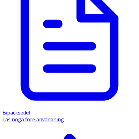
Bipacksedel
Läs noga före användning