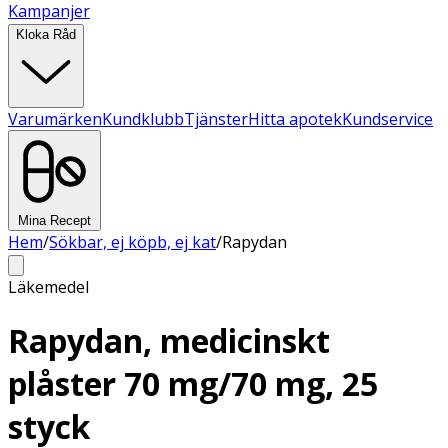
Kampanjer
Kloka Råd
Varumärken
Kundklubb
Tjänster
Hitta apotek
Kundservice
Mina Recept
Hem
/
Sökbar, ej köpb, ej kat
/
Rapydan
Läkemedel
Rapydan, medicinskt
plåster 70 mg/70 mg, 25
styck