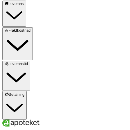
🚚Leverans
🧺Fraktkostnad
🚀Leveranstid
💳Betalning