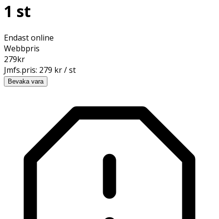
1 st
Endast online
Webbpris
279
kr
Jmfs.pris:
279 kr / st
Bevaka vara