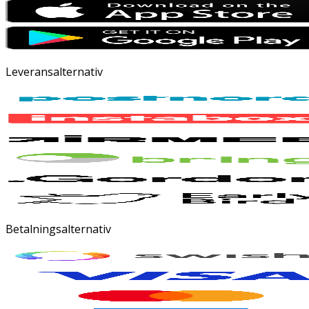
Leveransalternativ
Betalningsalternativ