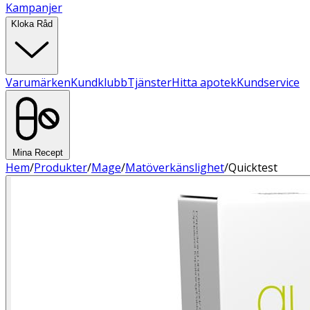
Kampanjer
Kloka Råd
Varumärken
Kundklubb
Tjänster
Hitta apotek
Kundservice
Mina Recept
Hem
/
Produkter
/
Mage
/
Matöverkänslighet
/
Quicktest