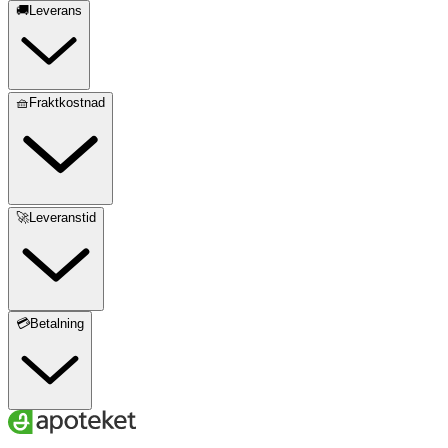
🚚Leverans
🧺Fraktkostnad
🚀Leveranstid
💳Betalning