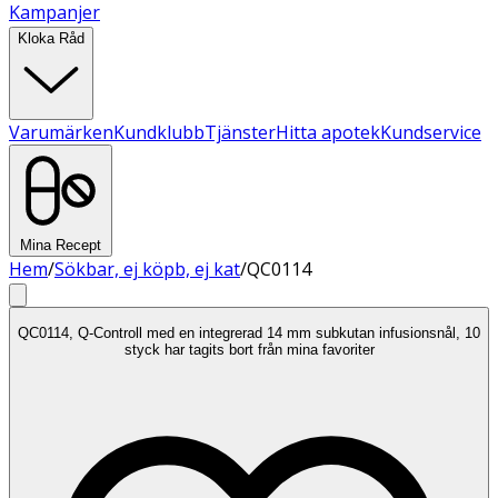
Kampanjer
Kloka Råd
Varumärken
Kundklubb
Tjänster
Hitta apotek
Kundservice
Mina Recept
Hem
/
Sökbar, ej köpb, ej kat
/
QC0114
QC0114, Q-Controll med en integrerad 14 mm subkutan infusionsnål, 10
styck har tagits bort från mina favoriter