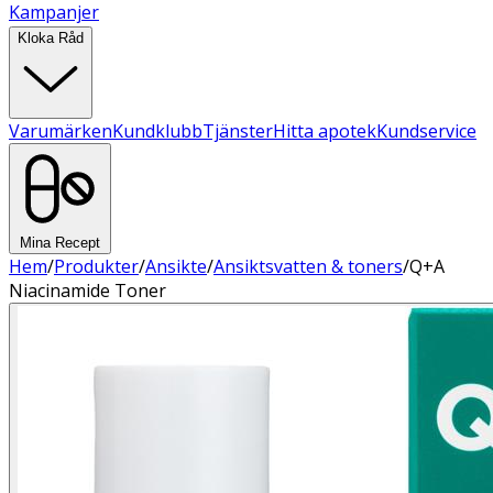
Kampanjer
Kloka Råd
Varumärken
Kundklubb
Tjänster
Hitta apotek
Kundservice
Mina Recept
Hem
/
Produkter
/
Ansikte
/
Ansiktsvatten & toners
/
Q+A
Niacinamide Toner