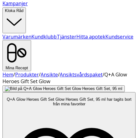
Kampanjer
Kloka Råd
Varumärken
Kundklubb
Tjänster
Hitta apotek
Kundservice
Mina Recept
Hem
/
Produkter
/
Ansikte
/
Ansiktsvårdspaket
/
Q+A Glow
Heroes Gift Set Glow
Q+A Glow Heroes Gift Set Glow Heroes Gift Set, 95 ml har tagits bort
från mina favoriter