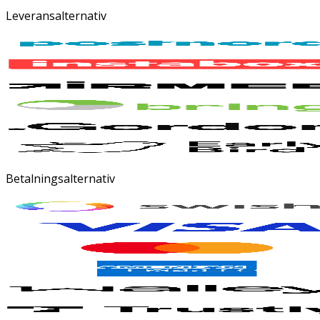
Leveransalternativ
Betalningsalternativ