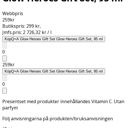
Webbpris
259
kr
Butikspris:
299 kr
,
Jmfs.pris:
2 726,32 kr / l
Köp
Q+A Glow Heroes Gift Set Glow Heroes Gift Set, 95 ml
0
259
kr
Köp
Q+A Glow Heroes Gift Set Glow Heroes Gift Set, 95 ml
0
Presentset med produkter innehållandes Vitamin C. Utan
parfym
Följ anvisningarna på produkten/bruksanvisningen