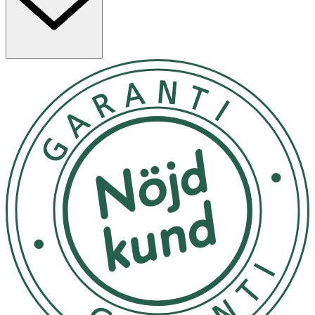
Applicera nära fransraden eller längs vattenlinjen för
bäst effekt. Stäng korken noggrant efter användning.
Undvik direkt kontakt vid ögoninfektioner eller irritation.
Förvaras i rumstemperatur
OK för gravida och ammande:
Ja
Ingredienser:
INGREDIENTS: CI 77499 (IRON OXIDES), COCOS
NUCIFERA OIL (COCOS NUCIFERA (COCONUT) OIL)*,
SIMMONDSIA CHINENSIS SEED OIL (SIMMONDSIA
CHINENSIS (JOJOBA) SEED OIL)*, COPERNICIA CERIFERA
CERA (COPERNICIA CERIFERA (CARNAUBA) WAX)*, SILICA,
TOCOPHEROL, PERSEA GRATISSIMA OIL (PERSEA
GRATISSIMA (AVOCADO) OIL)*, ADANSONIA DIGITATA
SEED OIL (ADANSONIA DIGITATA SEED OIL)*,
ORYZANOL, GLYCERYL UNDECYLENATE. *ingredienti