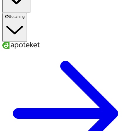
💳Betalning