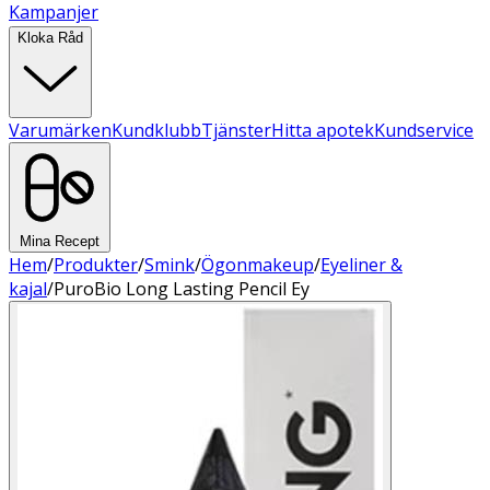
Kampanjer
Kloka Råd
Varumärken
Kundklubb
Tjänster
Hitta apotek
Kundservice
Mina Recept
Hem
/
Produkter
/
Smink
/
Ögonmakeup
/
Eyeliner &
kajal
/
PuroBio Long Lasting Pencil Ey