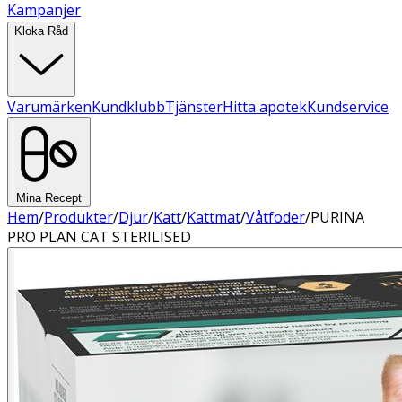
Kampanjer
Kloka Råd
Varumärken
Kundklubb
Tjänster
Hitta apotek
Kundservice
Mina Recept
Hem
/
Produkter
/
Djur
/
Katt
/
Kattmat
/
Våtfoder
/
PURINA
PRO PLAN CAT STERILISED