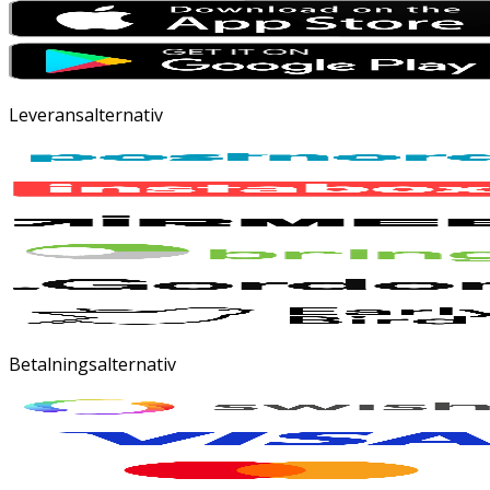
Leveransalternativ
Betalningsalternativ