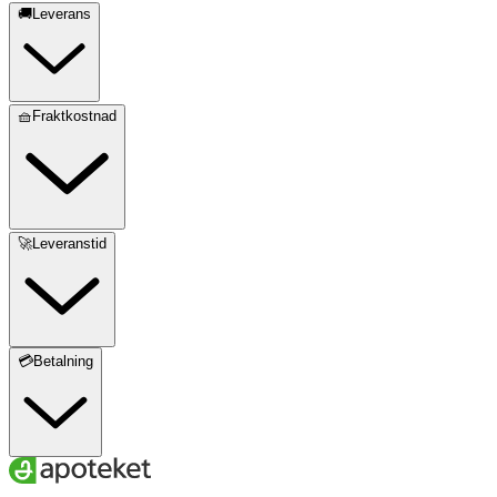
🚚Leverans
🧺Fraktkostnad
🚀Leveranstid
💳Betalning