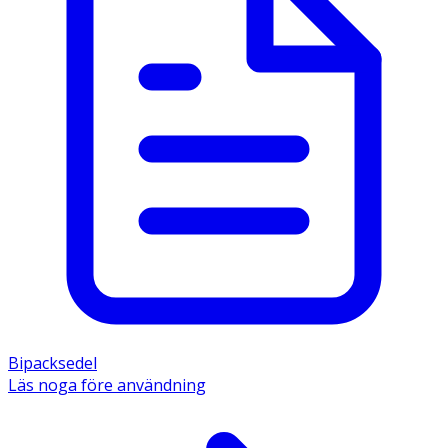
Bipacksedel
Läs noga före användning