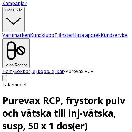
Kampanjer
Kloka Råd
Varumärken
Kundklubb
Tjänster
Hitta apotek
Kundservice
Mina Recept
Hem
/
Sökbar, ej köpb, ej kat
/
Purevax RCP
Läkemedel
Purevax RCP, frystork pulv
och vätska till inj-vätska,
susp, 50 x 1 dos(er)