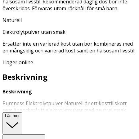
hälsosam livsstil. Rekommenderad daglig dos bör inte
överskridas. Förvaras utom räckhåll för små barn.
Naturell
Elektrolytpulver utan smak
Ersätter inte en varierad kost utan bör kombineras med
en mångsidig och varierad kost samt en hälsosam livsstil.
I lager online
Beskrivning
Beskrivning
Pureness Elektrolytpulver Naturell är ett kosttillskott
som är sockerfritt elektrolytpulver med neutral smak.
Läs mer
Elektrolytpulvret fungerar som vätskeersättning och kan
hjälpa till att upprätthålla balansen mellan de nödvändiga
elektrolyterna i kroppen. Används vid tillfällen då
kroppen förlorar mycket vätska, t.ex. vid hård träning,