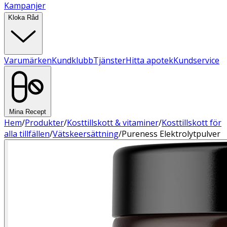
Kampanjer
Kloka Råd
Varumärken
Kundklubb
Tjänster
Hitta apotek
Kundservice
Mina Recept
Hem
/
Produkter
/
Kosttillskott & vitaminer
/
Kosttillskott för
alla tillfällen
/
Vätskeersättning
/
Pureness Elektrolytpulver