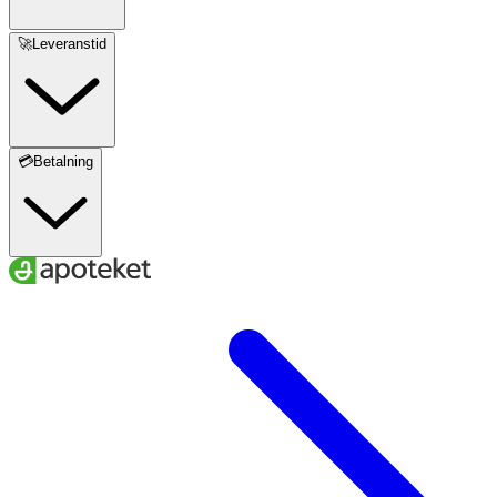
752*
🚀Leveranstid
* Dagligt referensintag. ** DRI ej fastställd
Innehåll
Metylsulfonylmetan (OptiMSM™), Guérande-havssalt, L-
💳Betalning
glycin, kalium (kaliumglukonat, kaliumbikarbonat),
magnesium (magnesiummalat), C-vitamin
(kalciumaskorbat)