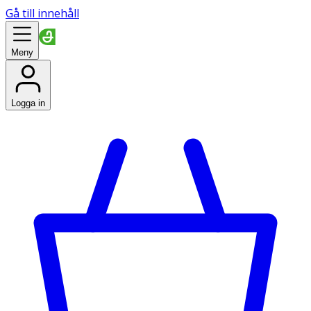
Gå till innehåll
Meny
Logga in