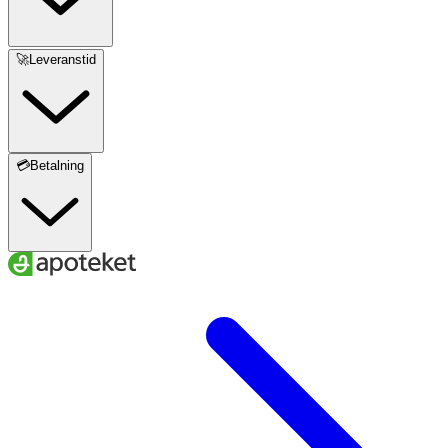
🚀Leveranstid
💳Betalning