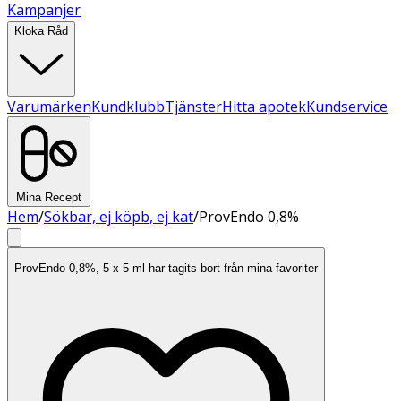
Kampanjer
Kloka Råd
Varumärken
Kundklubb
Tjänster
Hitta apotek
Kundservice
Mina Recept
Hem
/
Sökbar, ej köpb, ej kat
/
ProvEndo 0,8%
ProvEndo 0,8%, 5 x 5 ml har tagits bort från mina favoriter