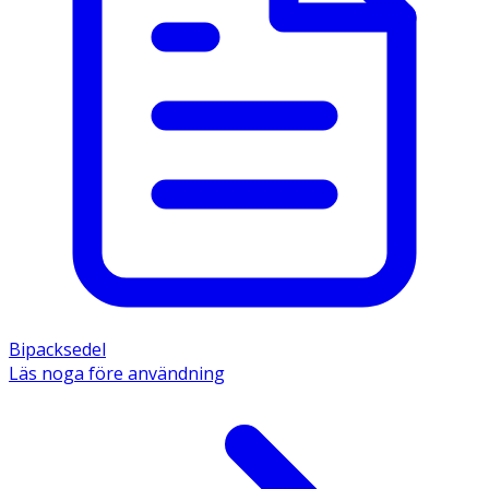
Bipacksedel
Läs noga före användning