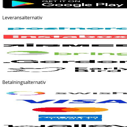
Leveransalternativ
Betalningsalternativ