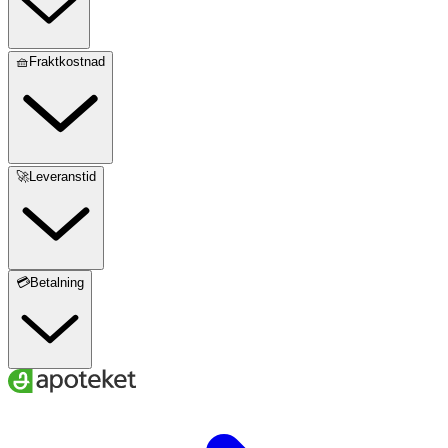
🧺Fraktkostnad
🚀Leveranstid
💳Betalning