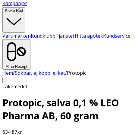
Kampanjer
Kloka Råd
Varumärken
Kundklubb
Tjänster
Hitta apotek
Kundservice
Mina Recept
Hem
/
Sökbar, ej köpb, ej kat
/
Protopic
Läkemedel
Protopic, salva 0,1 % LEO
Pharma AB, 60 gram
634,87
kr