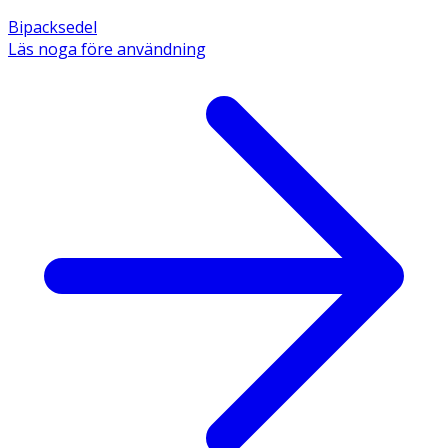
Bipacksedel
Läs noga före användning