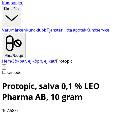
Kampanjer
Kloka Råd
Varumärken
Kundklubb
Tjänster
Hitta apotek
Kundservice
Mina Recept
Hem
/
Sökbar, ej köpb, ej kat
/
Protopic
Läkemedel
Protopic, salva 0,1 % LEO
Pharma AB, 10 gram
167,58
kr