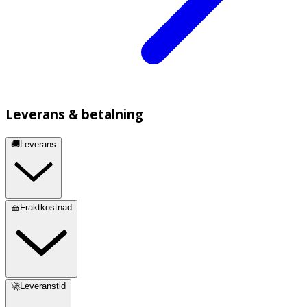
Leverans & betalning
🚚Leverans
🧺Fraktkostnad
🚀Leveranstid