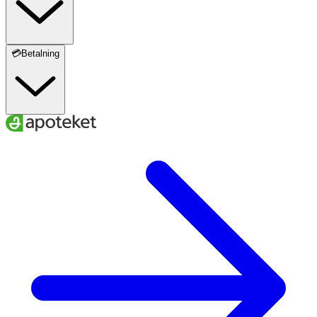
💳Betalning