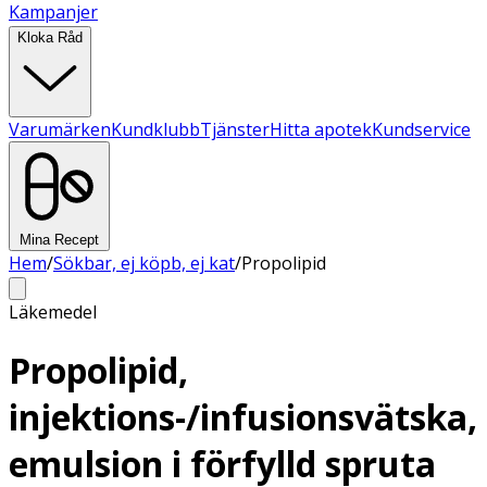
Kampanjer
Kloka Råd
Varumärken
Kundklubb
Tjänster
Hitta apotek
Kundservice
Mina Recept
Hem
/
Sökbar, ej köpb, ej kat
/
Propolipid
Läkemedel
Propolipid,
injektions-/infusionsvätska,
emulsion i förfylld spruta