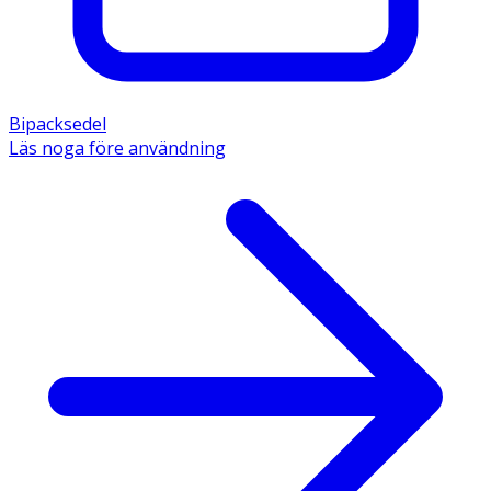
Bipacksedel
Läs noga före användning