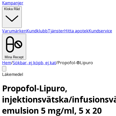
Kampanjer
Kloka Råd
Varumärken
Kundklubb
Tjänster
Hitta apotek
Kundservice
Mina Recept
Hem
/
Sökbar, ej köpb, ej kat
/
Propofol-®Lipuro
Läkemedel
Propofol-Lipuro,
injektionsvätska/infusionsv
emulsion 5 mg/ml, 5 x 20