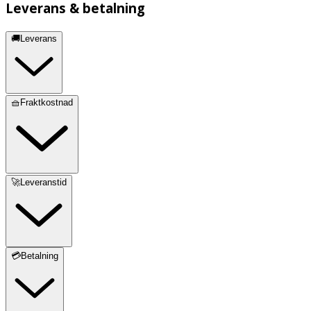
Leverans & betalning
🚚Leverans
🧺Fraktkostnad
🚀Leveranstid
💳Betalning