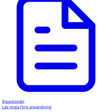
Bipacksedel
Läs noga före användning