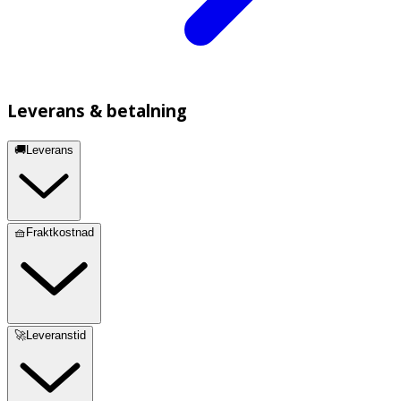
Leverans & betalning
🚚Leverans
🧺Fraktkostnad
🚀Leveranstid