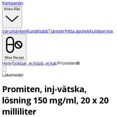
Kampanjer
Kloka Råd
Varumärken
Kundklubb
Tjänster
Hitta apotek
Kundservice
Mina Recept
Hem
/
Sökbar, ej köpb, ej kat
/
Promiten®
Läkemedel
Promiten, inj-vätska,
lösning 150 mg/ml, 20 x 20
milliliter