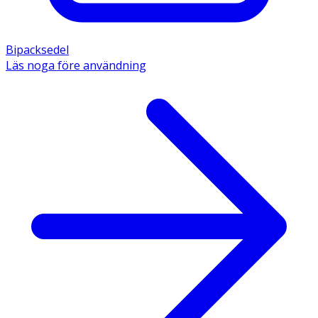
Bipacksedel
Läs noga före användning