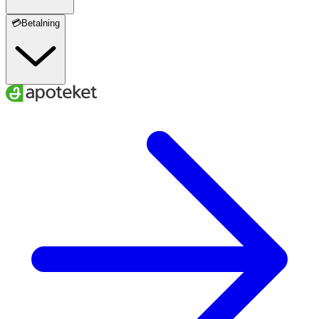
💳Betalning