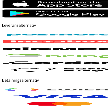
Leveransalternativ
Betalningsalternativ