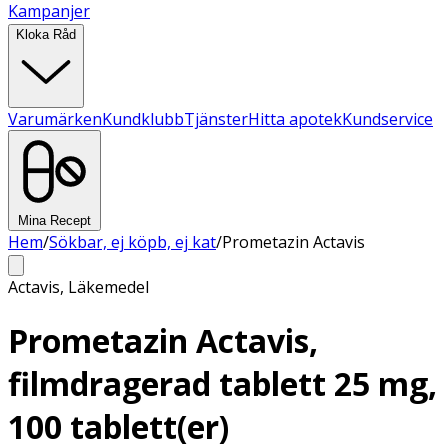
Kampanjer
Kloka Råd
Varumärken
Kundklubb
Tjänster
Hitta apotek
Kundservice
Mina Recept
Hem
/
Sökbar, ej köpb, ej kat
/
Prometazin Actavis
Actavis
,
Läkemedel
Prometazin Actavis,
filmdragerad tablett 25 mg,
100 tablett(er)