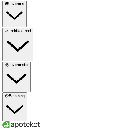
🚚Leverans
🧺Fraktkostnad
🚀Leveranstid
💳Betalning