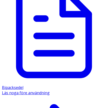
Bipacksedel
Läs noga före användning