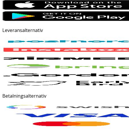
Leveransalternativ
Betalningsalternativ