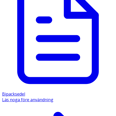
Bipacksedel
Läs noga före användning