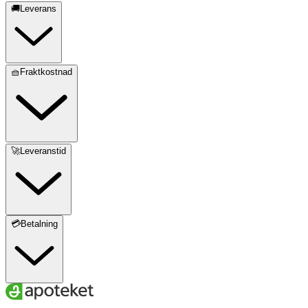
🚚Leverans
🧺Fraktkostnad
🚀Leveranstid
💳Betalning