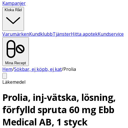
Kampanjer
Kloka Råd
Varumärken
Kundklubb
Tjänster
Hitta apotek
Kundservice
Mina Recept
Hem
/
Sökbar, ej köpb, ej kat
/
Prolia
Läkemedel
Prolia, inj-vätska, lösning,
förfylld spruta 60 mg Ebb
Medical AB, 1 styck