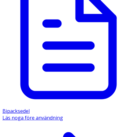
Bipacksedel
Läs noga före användning