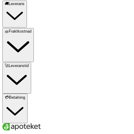
🚚Leverans
🧺Fraktkostnad
🚀Leveranstid
💳Betalning