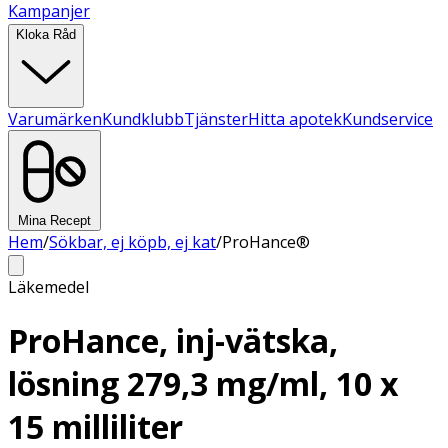
Kampanjer
Kloka Råd
Varumärken
Kundklubb
Tjänster
Hitta apotek
Kundservice
Mina Recept
Hem
/
Sökbar, ej köpb, ej kat
/
ProHance®
Läkemedel
ProHance, inj-vätska,
lösning 279,3 mg/ml, 10 x
15 milliliter