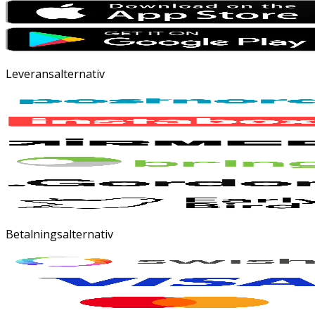
Leveransalternativ
Betalningsalternativ