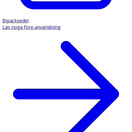
Bipacksedel
Läs noga före användning