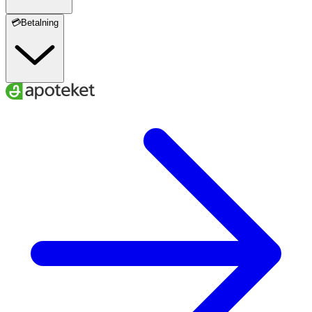
💳Betalning