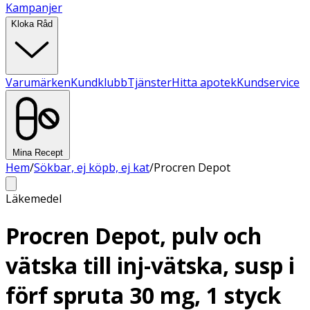
Kampanjer
Kloka Råd
Varumärken
Kundklubb
Tjänster
Hitta apotek
Kundservice
Mina Recept
Hem
/
Sökbar, ej köpb, ej kat
/
Procren Depot
Läkemedel
Procren Depot, pulv och
vätska till inj-vätska, susp i
förf spruta 30 mg, 1 styck