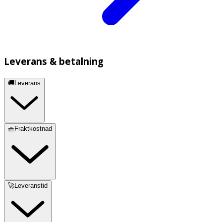
Leverans & betalning
🚚Leverans
🧺Fraktkostnad
🚀Leveranstid