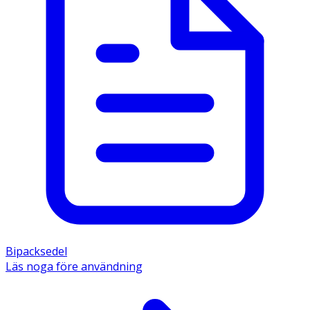
Bipacksedel
Läs noga före användning