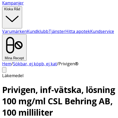
Kampanjer
Kloka Råd
Varumärken
Kundklubb
Tjänster
Hitta apotek
Kundservice
Mina Recept
Hem
/
Sökbar, ej köpb, ej kat
/
Privigen®
Läkemedel
Privigen, inf-vätska, lösning
100 mg/ml CSL Behring AB,
100 milliliter