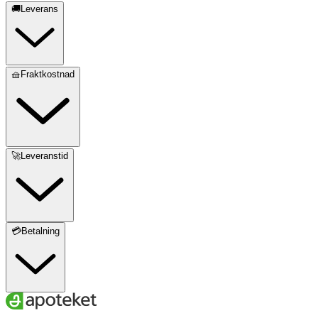
🚚Leverans
🧺Fraktkostnad
🚀Leveranstid
💳Betalning