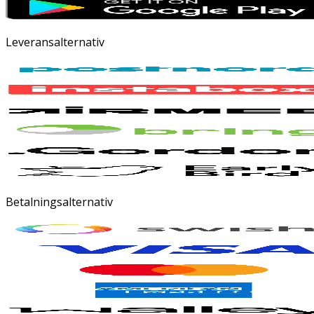
Leveransalternativ
Betalningsalternativ