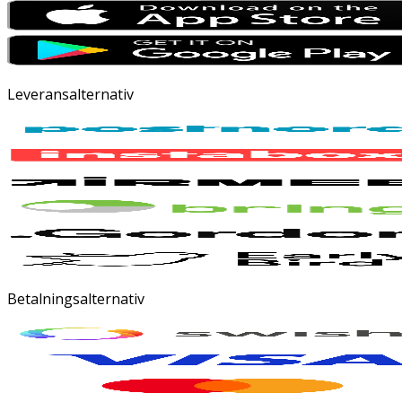
Leveransalternativ
Betalningsalternativ