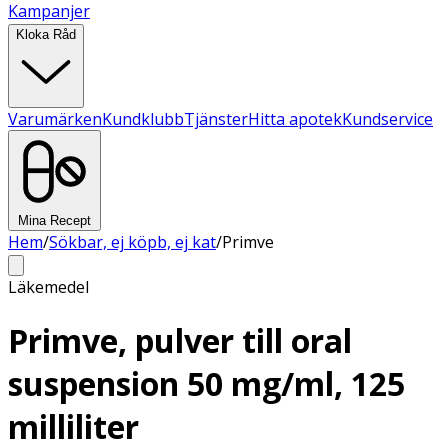
Kampanjer
Kloka Råd
Varumärken
Kundklubb
Tjänster
Hitta apotek
Kundservice
Mina Recept
Hem
/
Sökbar, ej köpb, ej kat
/
Primve
Läkemedel
Primve, pulver till oral
suspension 50 mg/ml, 125
milliliter