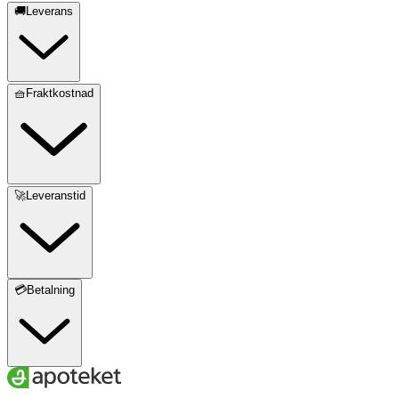
🚚Leverans
🧺Fraktkostnad
🚀Leveranstid
💳Betalning