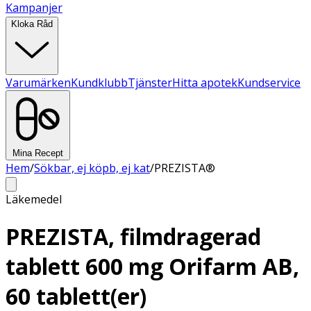
Kampanjer
Kloka Råd
Varumärken
Kundklubb
Tjänster
Hitta apotek
Kundservice
Mina Recept
Hem
/
Sökbar, ej köpb, ej kat
/
PREZISTA®
Läkemedel
PREZISTA, filmdragerad
tablett 600 mg Orifarm AB,
60 tablett(er)