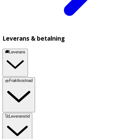
Leverans & betalning
🚚Leverans
🧺Fraktkostnad
🚀Leveranstid