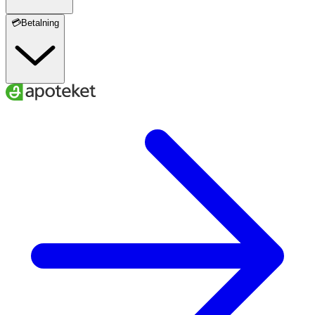
💳Betalning