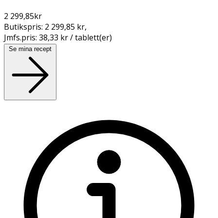
2 299,85
kr
Butikspris:
2 299,85 kr
,
Jmfs.pris:
38,33 kr / tablett(er)
Se mina recept