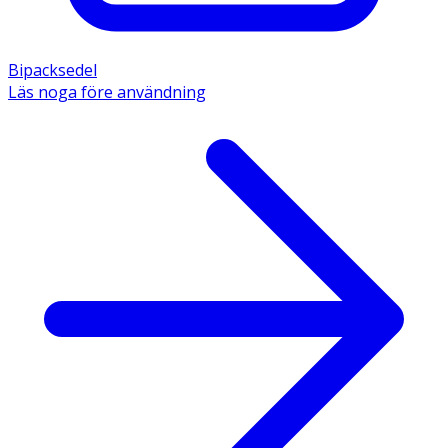
Bipacksedel
Läs noga före användning