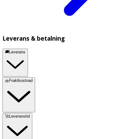
Leverans & betalning
🚚Leverans
🧺Fraktkostnad
🚀Leveranstid