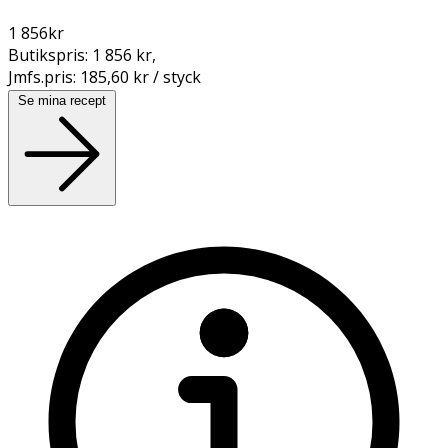
1 856
kr
Butikspris:
1 856 kr
,
Jmfs.pris:
185,60 kr / styck
Se mina recept