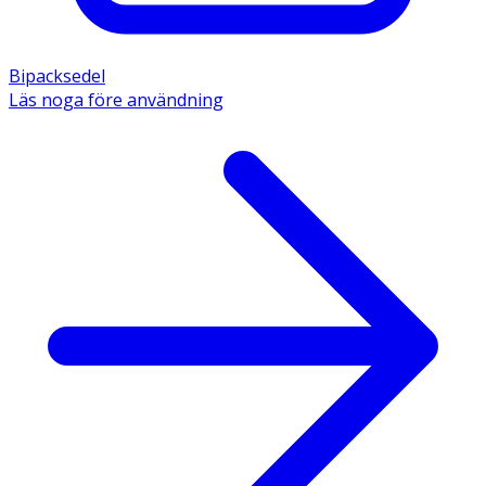
Bipacksedel
Läs noga före användning