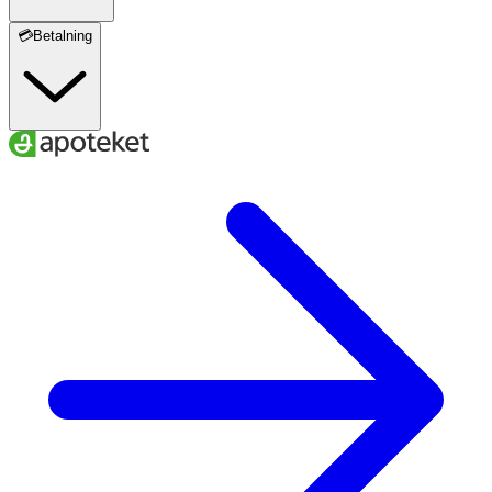
💳Betalning