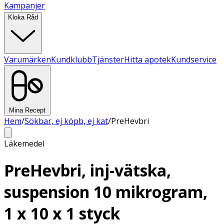
Kampanjer
Kloka Råd
Varumärken
Kundklubb
Tjänster
Hitta apotek
Kundservice
Mina Recept
Hem
/
Sökbar, ej köpb, ej kat
/
PreHevbri
Läkemedel
PreHevbri, inj-vätska,
suspension 10 mikrogram,
1 x 10 x 1 styck